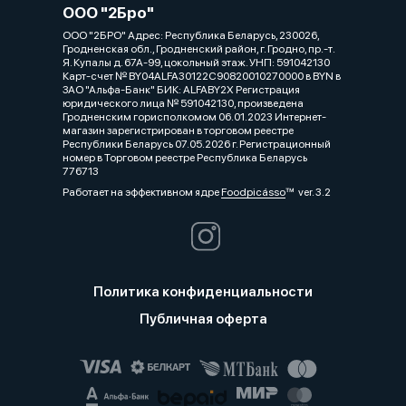
ООО "2Бро"
ООО "2БРО" Адрес: Республика Беларусь, 230026,
Гродненская обл., Гродненский район, г. Гродно, пр.-т.
Я. Купалы д. 67А-99, цокольный этаж. УНП: 591042130
Карт-счет № BY04ALFA30122C90820010270000 в BYN в
ЗАО "Альфа-Банк" БИК: ALFABY2X Регистрация
юридического лица № 591042130, произведена
Гродненским горисполкомом 06.01.2023 Интернет-
магазин зарегистрирован в торговом реестре
Республики Беларусь 07.05.2026 г. Регистрационный
номер в Торговом реестре Республика Беларусь
776713
Работает на эффективном ядре
Foodpicásso
ver. 3.2
Политика конфиденциальности
Публичная оферта