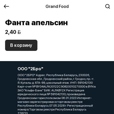
Grand Food
Фанта апельсин
2,40 
В корзину
ООО "2Бро"
ООО "2БРО" Адрес: Республика Беларусь, 230026,
Гродненская обл., Гродненский район, г. Гродно, пр.-т.
Я. Купалы д. 67А-99, цокольный этаж. УНП: 591042130
Карт-счет № BY04ALFA30122C90820010270000 в BYN в
ЗАО "Альфа-Банк" БИК: ALFABY2X Регистрация
юридического лица № 591042130, произведена
Гродненским горисполкомом 06.01.2023 Интернет-
магазин зарегистрирован в торговом реестре
Республики Беларусь 07.05.2026 г. Регистрационный
номер в Торговом реестре Республика Беларусь
776713