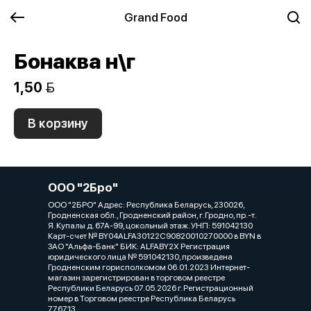
Grand Food
Бонаква н\г
1,50 
В корзину
ООО "2Бро"
ООО "2БРО" Адрес: Республика Беларусь, 230026,
Гродненская обл., Гродненский район, г. Гродно, пр.-т.
Я. Купалы д. 67А-99, цокольный этаж. УНП: 591042130
Карт-счет № BY04ALFA30122C90820010270000 в BYN в
ЗАО "Альфа-Банк" БИК: ALFABY2X Регистрация
юридического лица № 591042130, произведена
Гродненским горисполкомом 06.01.2023 Интернет-
магазин зарегистрирован в торговом реестре
Республики Беларусь 07.05.2026 г. Регистрационный
номер в Торговом реестре Республика Беларусь
776713