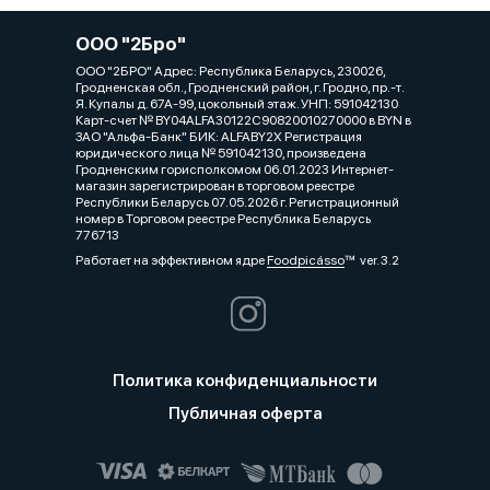
ООО "2Бро"
ООО "2БРО" Адрес: Республика Беларусь, 230026,
Гродненская обл., Гродненский район, г. Гродно, пр.-т.
Я. Купалы д. 67А-99, цокольный этаж. УНП: 591042130
Карт-счет № BY04ALFA30122C90820010270000 в BYN в
ЗАО "Альфа-Банк" БИК: ALFABY2X Регистрация
юридического лица № 591042130, произведена
Гродненским горисполкомом 06.01.2023 Интернет-
магазин зарегистрирован в торговом реестре
Республики Беларусь 07.05.2026 г. Регистрационный
номер в Торговом реестре Республика Беларусь
776713
Работает на эффективном ядре
Foodpicásso
ver. 3.2
Политика конфиденциальности
Публичная оферта