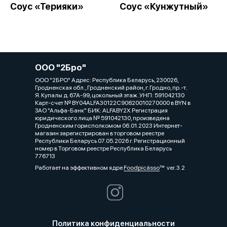
Соус «Терияки»
Соус «Кунжутный»
ООО "2Бро"
ООО "2БРО" Адрес: Республика Беларусь, 230026,
Гродненская обл., Гродненский район, г. Гродно, пр.-т.
Я. Купалы д. 67А-99, цокольный этаж. УНП: 591042130
Карт-счет № BY04ALFA30122C90820010270000 в BYN в
ЗАО "Альфа-Банк" БИК: ALFABY2X Регистрация
юридического лица № 591042130, произведена
Гродненским горисполкомом 06.01.2023 Интернет-
магазин зарегистрирован в торговом реестре
Республики Беларусь 07.05.2026 г. Регистрационный
номер в Торговом реестре Республика Беларусь
776713
Работает на эффективном ядре
Foodpicásso
ver. 3.2
Политика конфиденциальности