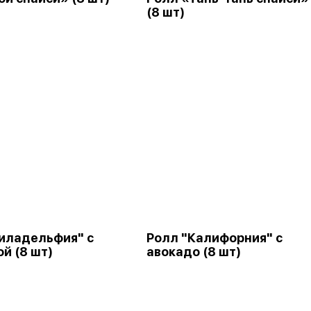
(8 шт)
иладельфия" с
Ролл "Калифорния" с
й (8 шт)
авокадо (8 шт)