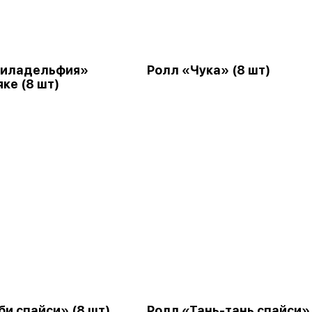
Филадельфия»
Ролл «Чука» (8 шт)
ке (8 шт)
би спайси» (8 шт)
Ролл «Тань-тань спайси»