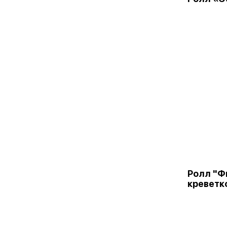
Ролл "Ф
креветко