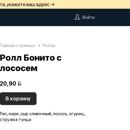
та, укажите ваш адрес →
Войти
Главная страница
Роллы
Ролл Бонито с
лососем
20,90 
В корзину
Рис, нори ,сыр сливочный, лосось, огурец,
стружка тунца.