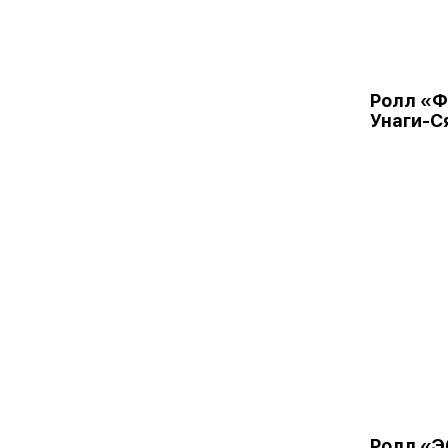
Ролл «
Унаги-Ся
Ролл «Э