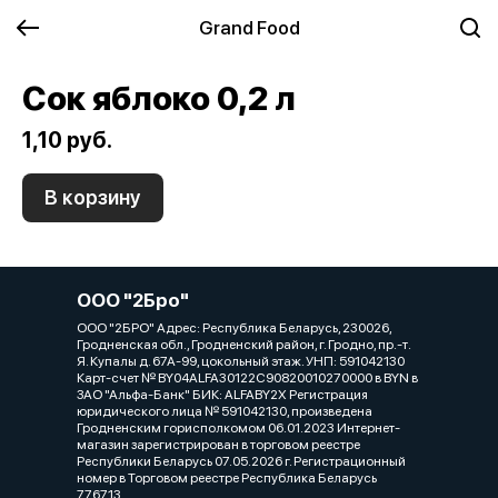
Grand Food
Сок яблоко 0,2 л
1,10 руб.
В корзину
ООО "2Бро"
ООО "2БРО" Адрес: Республика Беларусь, 230026,
Гродненская обл., Гродненский район, г. Гродно, пр.-т.
Я. Купалы д. 67А-99, цокольный этаж. УНП: 591042130
Карт-счет № BY04ALFA30122C90820010270000 в BYN в
ЗАО "Альфа-Банк" БИК: ALFABY2X Регистрация
юридического лица № 591042130, произведена
Гродненским горисполкомом 06.01.2023 Интернет-
магазин зарегистрирован в торговом реестре
Республики Беларусь 07.05.2026 г. Регистрационный
номер в Торговом реестре Республика Беларусь
776713