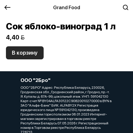
Grand Food
Сок яблоко-виноград 1 л
4,40 
В корзину
ООО "2Бро"
ООО "2БРО" Адрес: Республика Беларусь, 230026,
Гродненская обл., Гродненский район, г. Гродно, пр.-т.
Я. Купалы д. 67А-99, цокольный этаж. УНП: 591042130
Карт-счет № BY04ALFA30122C90820010270000 в BYN в
ЗАО "Альфа-Банк" БИК: ALFABY2X Регистрация
юридического лица № 591042130, произведена
Гродненским горисполкомом 06.01.2023 Интернет-
магазин зарегистрирован в торговом реестре
Республики Беларусь 07.05.2026 г. Регистрационный
номер в Торговом реестре Республика Беларусь
776713