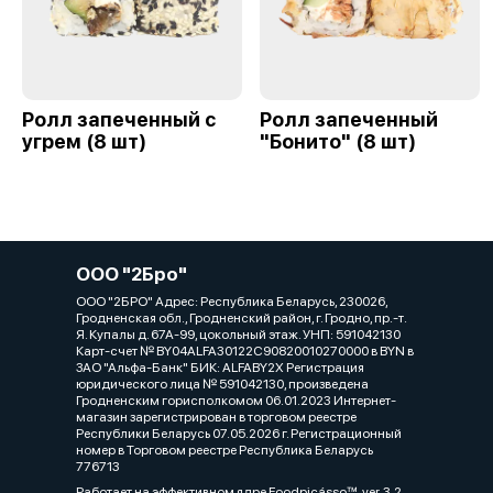
Ролл запеченный с
Ролл запеченный
угрем (8 шт)
"Бонито" (8 шт)
ООО "2Бро"
ООО "2БРО" Адрес: Республика Беларусь, 230026,
Гродненская обл., Гродненский район, г. Гродно, пр.-т.
Я. Купалы д. 67А-99, цокольный этаж. УНП: 591042130
Карт-счет № BY04ALFA30122C90820010270000 в BYN в
ЗАО "Альфа-Банк" БИК: ALFABY2X Регистрация
юридического лица № 591042130, произведена
Гродненским горисполкомом 06.01.2023 Интернет-
магазин зарегистрирован в торговом реестре
Республики Беларусь 07.05.2026 г. Регистрационный
номер в Торговом реестре Республика Беларусь
776713
Работает на эффективном ядре
Foodpicásso
ver. 3.2