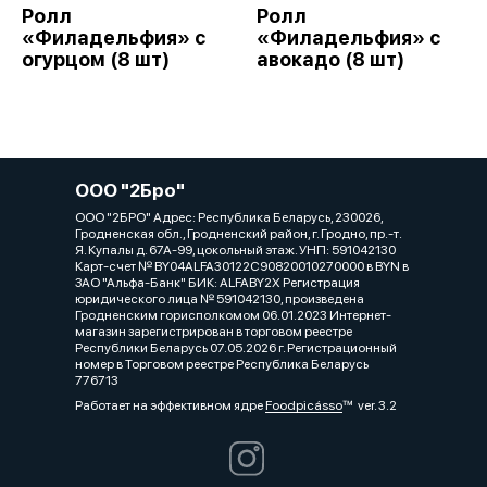
Ролл
Ролл
«Филадельфия» с
«Филадельфия» с
огурцом (8 шт)
авокадо (8 шт)
ООО "2Бро"
ООО "2БРО" Адрес: Республика Беларусь, 230026,
Гродненская обл., Гродненский район, г. Гродно, пр.-т.
Я. Купалы д. 67А-99, цокольный этаж. УНП: 591042130
Карт-счет № BY04ALFA30122C90820010270000 в BYN в
ЗАО "Альфа-Банк" БИК: ALFABY2X Регистрация
юридического лица № 591042130, произведена
Гродненским горисполкомом 06.01.2023 Интернет-
магазин зарегистрирован в торговом реестре
Республики Беларусь 07.05.2026 г. Регистрационный
номер в Торговом реестре Республика Беларусь
776713
Работает на эффективном ядре
Foodpicásso
ver. 3.2